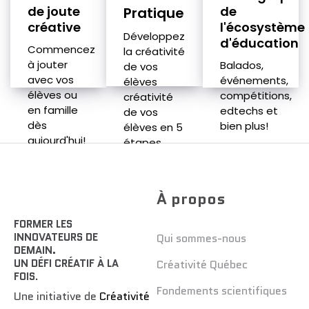
de joute
de
Pratique
créative
l'écosystème
Développez
d'éducation
Commencez
la créativité
à jouter
Balados,
de vos
avec vos
événements,
élèves
élèves ou
compétitions,
créativité
en famille
edtechs et
de vos
dès
bien plus!
élèves en 5
aujourd'hui!
étapes.
À propos
FORMER LES
INNOVATEURS DE
Qui sommes-nous
DEMAIN.
UN DÉFI CRÉATIF À LA
Créativité Québec
FOIS
.
Fondements scientifiques
Une initiative de
Créativité