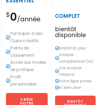
ESSENTIEL
0
$
COMPLET
/année
bientôt
Participer à des
disponible
Clubs créatifs
Points de
ESSENTIEL plus:
Analyse
classement
compétences (IA)
Accès aux modes
Vos propres
de pratique
missions
Profil
Votre ligue privée
personnalisé
Et bien plus!
CRÉER
BIENTÔT
VOTRE
DISPONIBLE